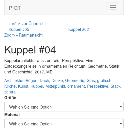
PIQT
Toggle
navigati
zurück zur Übersicht
Kuppel #05
Kuppel #02
Zoom + Raumansicht
Kuppel #04
Kuppelarchitektur aus zentraler Perspektive. Eine
Entdeckungsreise in ornamentalen Reichtum, Geometrie, Statik
und Geschichte. 2017, MD
Architektur
,
Bögen
,
Dach
,
Decke
,
Geometrie
,
Glas
,
grafisch
,
Kirche
,
Kunst
,
Kuppel
,
Mittelpunkt
,
ornament
,
Perspektive
,
Statik
,
zentral
Größe
Material