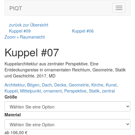
PIQT
Toggle
navigati
zurück zur Übersicht
Kuppel #09
Kuppel #06
Zoom + Raumansicht
Kuppel #07
Kuppelarchitektur aus zentraler Perspektive. Eine
Entdeckungsreise in ornamentalen Reichtum, Geometrie, Statik
und Geschichte. 2017, MD
Architektur
,
Bögen
,
Dach
,
Decke
,
Geometrie
,
Kirche
,
Kunst
,
Kuppel
,
Mittelpunkt
,
ornament
,
Perspektive
,
Statik
,
zentral
Größe
Material
ab
106,00
€