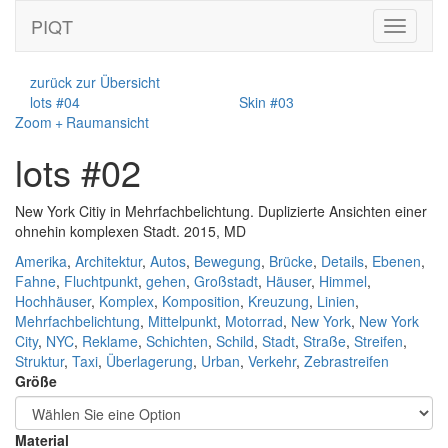
PIQT
Toggle
navigati
zurück zur Übersicht
lots #04
Skin #03
Zoom + Raumansicht
lots #02
New York Citiy in Mehrfachbelichtung. Duplizierte Ansichten einer
ohnehin komplexen Stadt. 2015, MD
Amerika
,
Architektur
,
Autos
,
Bewegung
,
Brücke
,
Details
,
Ebenen
,
Fahne
,
Fluchtpunkt
,
gehen
,
Großstadt
,
Häuser
,
Himmel
,
Hochhäuser
,
Komplex
,
Komposition
,
Kreuzung
,
Linien
,
Mehrfachbelichtung
,
Mittelpunkt
,
Motorrad
,
New York
,
New York
City
,
NYC
,
Reklame
,
Schichten
,
Schild
,
Stadt
,
Straße
,
Streifen
,
Struktur
,
Taxi
,
Überlagerung
,
Urban
,
Verkehr
,
Zebrastreifen
Größe
Material