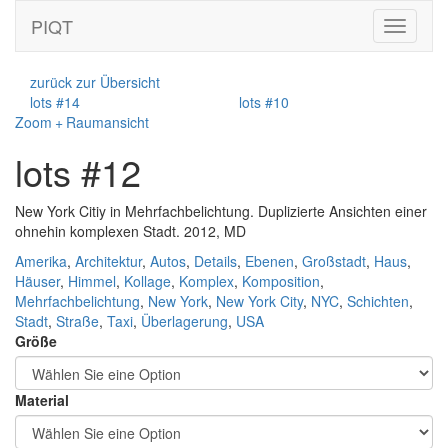
PIQT
Toggle
navigati
zurück zur Übersicht
lots #14
lots #10
Zoom + Raumansicht
lots #12
New York Citiy in Mehrfachbelichtung. Duplizierte Ansichten einer
ohnehin komplexen Stadt. 2012, MD
Amerika
,
Architektur
,
Autos
,
Details
,
Ebenen
,
Großstadt
,
Haus
,
Häuser
,
Himmel
,
Kollage
,
Komplex
,
Komposition
,
Mehrfachbelichtung
,
New York
,
New York City
,
NYC
,
Schichten
,
Stadt
,
Straße
,
Taxi
,
Überlagerung
,
USA
Größe
Material