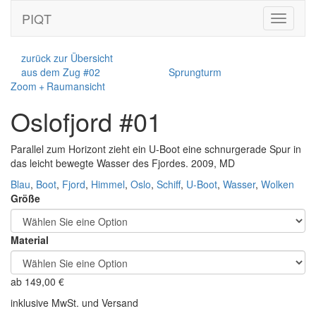
PIQT
Toggle
navigati
zurück zur Übersicht
aus dem Zug #02
Sprungturm
Zoom + Raumansicht
Oslofjord #01
Parallel zum Horizont zieht ein U-Boot eine schnurgerade Spur in
das leicht bewegte Wasser des Fjordes. 2009, MD
Blau
,
Boot
,
Fjord
,
Himmel
,
Oslo
,
Schiff
,
U-Boot
,
Wasser
,
Wolken
Größe
Material
ab
149,00
€
inklusive MwSt. und Versand