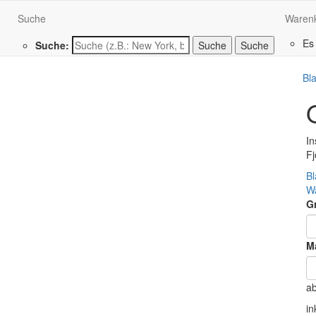
Suche
Waren
Es
Suche:
Suche
Bl
In
F
Bl
W
G
Ma
a
in