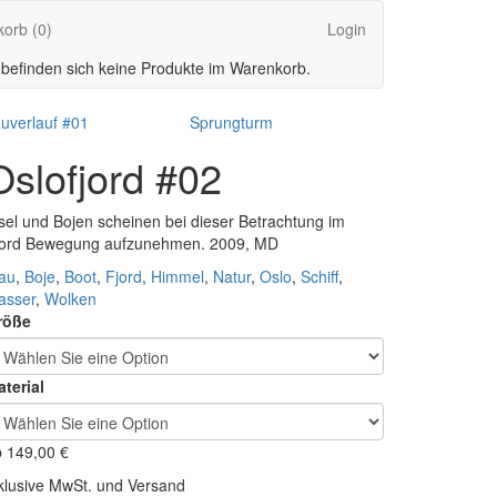
korb
(0)
Login
 befinden sich keine Produkte im Warenkorb.
auverlauf #01
Sprungturm
Oslofjord #02
sel und Bojen scheinen bei dieser Betrachtung im
jord Bewegung aufzunehmen. 2009, MD
au
,
Boje
,
Boot
,
Fjord
,
Himmel
,
Natur
,
Oslo
,
Schiff
,
asser
,
Wolken
röße
terial
b
149,00
€
klusive MwSt. und Versand