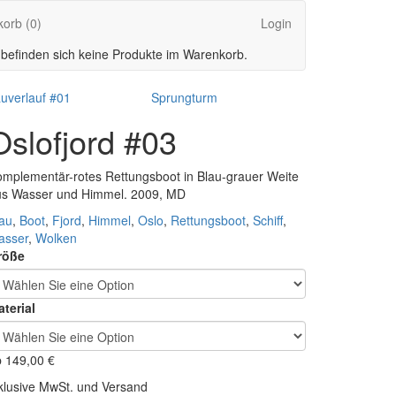
korb
(0)
Login
 befinden sich keine Produkte im Warenkorb.
auverlauf #01
Sprungturm
Oslofjord #03
mplementär-rotes Rettungsboot in Blau-grauer Weite
us Wasser und Himmel. 2009, MD
au
,
Boot
,
Fjord
,
Himmel
,
Oslo
,
Rettungsboot
,
Schiff
,
asser
,
Wolken
röße
terial
b
149,00
€
klusive MwSt. und Versand