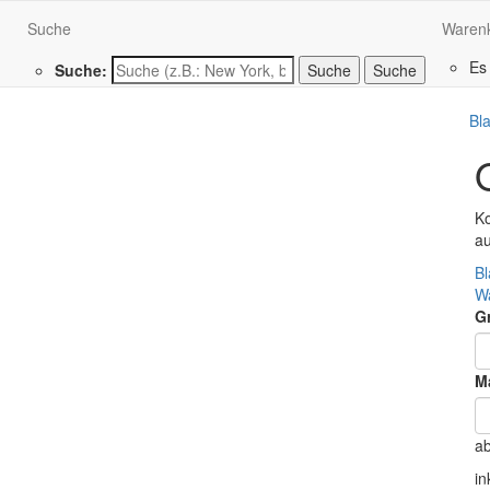
Suche
Waren
Es
Suche:
Suche
Bl
Ko
a
Bl
W
G
Ma
a
in