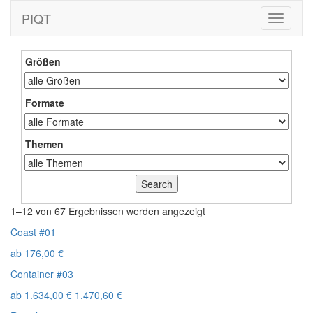
PIQT
Toggle
navigati
Größen
Formate
Themen
1–12 von 67 Ergebnissen werden angezeigt
Coast #01
ab
176,00
€
Container #03
ab
1.634,00
€
1.470,60
€