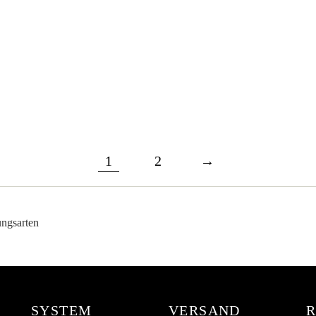
1
2
→
SYSTEM
VERSAND