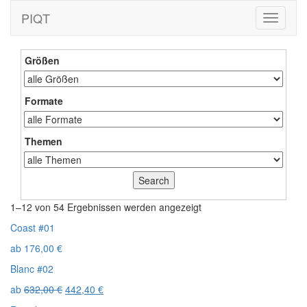
PIQT
Toggle
navigati
Größen
Formate
Themen
1–12 von 54 Ergebnissen werden angezeigt
Coast #01
ab
176,00
€
Blanc #02
ab
632,00
€
442,40
€